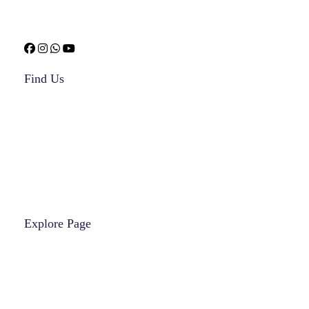
Find Us
1908 Thomes Avenue, Cheyenne,
Wyoming 82001, United States
Mail:
info@mentorgtm.com
Ph: +1 551 655 1900
Explore Page
Services
Team
Blogs
Contact Us